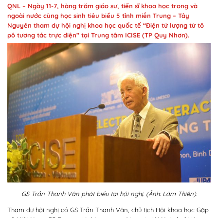
QNL – Ngày 11-7, hàng trăm giáo sư, tiến sĩ khoa học trong và
ngoài nước cùng học sinh tiêu biểu 5 tỉnh miền Trung – Tây
Nguyên tham dự hội nghị khoa học quốc tế “Điện tử lượng tử tô
pô tương tác trực diện” tại Trung tâm ICISE (TP Quy Nhơn).
GS Trần Thanh Vân phát biểu tại hội nghị. (Ảnh: Lâm Thiên).
Tham dự hội nghị có GS Trần Thanh Vân, chủ tịch Hội khoa học Gặp