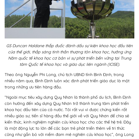
GS Duncan Haldane thắp đuốc đánh dấu sự kiện khoa học đầu tiên
của thế giới, thắp sáng tinh thần thượng tôn khoa học, hưởng ứng
Năm quốc tế khoa học cơ bản vì sự phát triển bền vững tại Trung
tâm Quốc tế khoa học và giáo dục liên ngành (ICISE).
Theo ông Nguyễn Phi Long, chủ tịch UBND tỉnh Bình Định, trong
nhiều năm qua, Bình Định luôn xác định phát triển giáo dục là một
trong những ưu tiên hàng đầu.
“Ngoài mục tiêu xây dựng Quy Nhơn là thành phố du lịch, Bình Định
còn hướng đến xây dựng Quy Nhơn trở thành trung tâm phát triển
khoa học đầu tiên của cả nước. Tôi rất vui vì được chứng kiến rất
nhiều giáo sư, tiến sĩ hàng đầu thế giới về với Quy Nhơn để chia sẻ
kiến thức, kinh nghiệm nghiên cứu khoa học cho các thế hệ trẻ. Đây
là một động lực to lớn để các bạn trẻ phát triển thêm về tri thức
cũng như gắn bó với niềm đam mê nghiên cứu khoa học”, ông Long