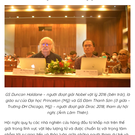
GS Duncan Haldane – người đoạt giải Nobel vật lý 2016 (bên trái), là
giáo sư của Đại học Princeton (Mỹ) và GS Đàm Thanh Sơn (ở giữa –
Trường ĐH Chicago, Mỹ) – người đoạt giải Dirac 2018, tham dự hội
nghị. (Ảnh: Lâm Thiên).
Hội nghị quy tụ các nhà nghiên cứu hàng đầu từ khắp nơi trên thế
giới trong lĩnh vực vật liệu lượng tử và được chuẩn bị với trọng tâm
nhắm tới sự giao tiếp và thảo luận giữa những người tham dự trẻ và