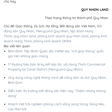
cho hay.
QUY NHON LAND
Theo trang thông tin thành phố Quy Nhơn
Chủ đề: Giao thông, Du lịch, Hạ tầng, Bất động sản Việt Nam,
Bất
động sản Quy Nhơn
,
MerryLand Quy Nhơn
,
tập đoàn Hưng
Thịnh
,
quy nhon land
,
phòng kinh doanh quy nhơn land
,
phòng kinh
doanh Hưng Thịnh
,
phòng kinh doanh DKRA
Bài viết liên quan:
Bình Định: Tập đoàn Quân đội Viettel tạo “nút giao thông” quốc
gia trên không gian mạng
17 thương hiệu bán lẻ ký kết hợp tác với Hung Thinh Commercial
Property tại Canal District (MerryLand Quy Nhơn)
Ứng dụng công nghệ thông minh để nâng tầm du lịch Quy Nhơn,
Bình Định
Diễn biến thị trường bất động sản hiện nay: “Chậm nhưng không
đứng”
Khách Việt trải nghiệm phong cách sống sang trọng, hàng hiệu
của Marriott