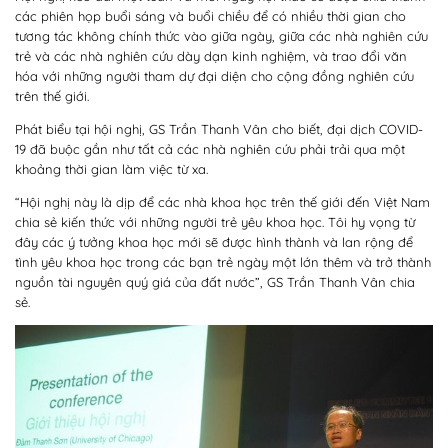
các phiên họp buổi sáng và buổi chiều để có nhiều thời gian cho
tương tác không chính thức vào giữa ngày, giữa các nhà nghiên cứu
trẻ và các nhà nghiên cứu dày dạn kinh nghiệm, và trao đổi văn
hóa với những người tham dự đại diện cho cộng đồng nghiên cứu
trên thế giới.
Phát biểu tại hội nghị, GS Trần Thanh Vân cho biết, đại dịch COVID-
19 đã buộc gần như tất cả các nhà nghiên cứu phải trải qua một
khoảng thời gian làm việc từ xa.
“Hội nghị này là dịp để các nhà khoa học trên thế giới đến Việt Nam
chia sẻ kiến thức với những người trẻ yêu khoa học. Tôi hy vọng từ
đây các ý tưởng khoa học mới sẽ được hình thành và lan rộng để
tình yêu khoa học trong các bạn trẻ ngày một lớn thêm và trở thành
nguồn tài nguyên quý giá của đất nước”, GS Trần Thanh Vân chia
sẻ.