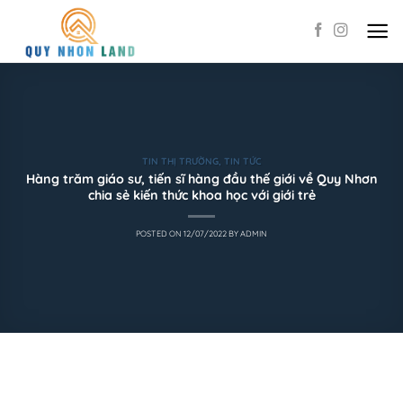
Skip
to
content
TIN THỊ TRƯỜNG
,
TIN TỨC
Hàng trăm giáo sư, tiến sĩ hàng đầu thế giới về Quy Nhơn
chia sẻ kiến thức khoa học với giới trẻ
POSTED ON
12/07/2022
BY
ADMIN