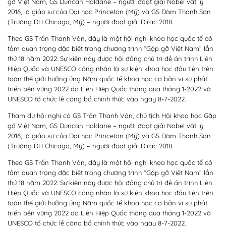
gỡ Việt Nam, GS Duncan Haldane – người đoạt giải Nobel vật lý
2016, là giáo sư của Đại học Princeton (Mỹ) và GS Đàm Thanh Sơn
(Trường ĐH Chicago, Mỹ) – người đoạt giải Dirac 2018.
Theo GS Trần Thanh Vân, đây là một hội nghị khoa học quốc tế có
tầm quan trọng đặc biệt trong chương trình “Gặp gỡ Việt Nam” lần
thứ 18 năm 2022. Sự kiện này được hội đồng chủ trì đề án trình Liên
Hiệp Quốc và UNESCO công nhận là sự kiện khoa học đầu tiên trên
toàn thế giới hưởng ứng Năm quốc tế khoa học cơ bản vì sự phát
triển bền vững 2022 do Liên Hiệp Quốc thông qua tháng 1-2022 và
UNESCO tổ chức lễ công bố chính thức vào ngày 8-7-2022.
Tham dự hội nghị có GS Trần Thanh Vân, chủ tịch Hội khoa học Gặp
gỡ Việt Nam, GS Duncan Haldane – người đoạt giải Nobel vật lý
2016, là giáo sư của Đại học Princeton (Mỹ) và GS Đàm Thanh Sơn
(Trường ĐH Chicago, Mỹ) – người đoạt giải Dirac 2018.
Theo GS Trần Thanh Vân, đây là một hội nghị khoa học quốc tế có
tầm quan trọng đặc biệt trong chương trình “Gặp gỡ Việt Nam” lần
thứ 18 năm 2022. Sự kiện này được hội đồng chủ trì đề án trình Liên
Hiệp Quốc và UNESCO công nhận là sự kiện khoa học đầu tiên trên
toàn thế giới hưởng ứng Năm quốc tế khoa học cơ bản vì sự phát
triển bền vững 2022 do Liên Hiệp Quốc thông qua tháng 1-2022 và
UNESCO tổ chức lễ công bố chính thức vào ngày 8-7-2022.