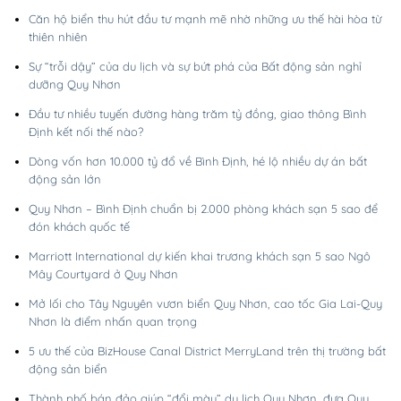
Căn hộ biển thu hút đầu tư mạnh mẽ nhờ những ưu thế hài hòa từ
thiên nhiên
Sự “trỗi dậy” của du lịch và sự bứt phá của Bất động sản nghỉ
dưỡng Quy Nhơn
Đầu tư nhiều tuyến đường hàng trăm tỷ đồng, giao thông Bình
Định kết nối thế nào?
Dòng vốn hơn 10.000 tỷ đổ về Bình Định, hé lộ nhiều dự án bất
động sản lớn
Quy Nhơn – Bình Định chuẩn bị 2.000 phòng khách sạn 5 sao để
đón khách quốc tế
Marriott International dự kiến khai trương khách sạn 5 sao Ngô
Mây Courtyard ở Quy Nhơn
Mở lối cho Tây Nguyên vươn biển Quy Nhơn, cao tốc Gia Lai-Quy
Nhơn là điểm nhấn quan trọng
5 ưu thế của BizHouse Canal District MerryLand trên thị trường bất
động sản biển
Thành phố bán đảo giúp “đổi màu” du lịch Quy Nhơn, đưa Quy