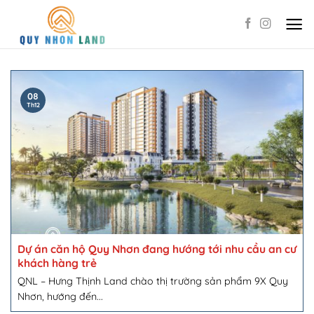
Skip
to
content
08
Th12
Dự án căn hộ Quy Nhơn đang hướng tới nhu cầu an cư
khách hàng trẻ
QNL – Hưng Thịnh Land chào thị trường sản phẩm 9X Quy
Nhơn, hướng đến...