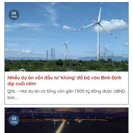
08
Th12
Nhiều dự án vốn đầu tư ‘khủng’ đổ bộ vào Bình Định
dịp cuối năm
QNL – Hai dự án có tổng vốn gần 1.500 tỷ đồng được UBND
tỉnh...
03
Th12