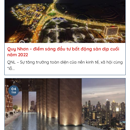
Quy Nhơn – điểm sáng đầu tư bất động sản dịp cuối
năm 2022
QNL – Sự tăng trưởng toàn diện của nền kinh tế, xã hội cùng
“lỗ...
04
Th9