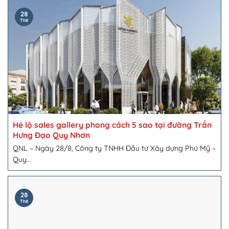
28
Th8
Hé lộ sales gallery phong cách 5 sao tại đường Trần
Hưng Đạo Quy Nhơn
QNL – Ngày 28/8, Công ty TNHH Đầu tư Xây dựng Phú Mỹ –
Quy...
28
Th8