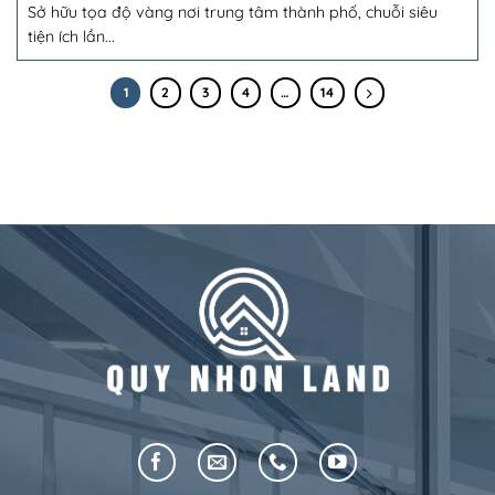
Sở hữu tọa độ vàng nơi trung tâm thành phố, chuỗi siêu
tiện ích lần...
1
2
3
4
…
14