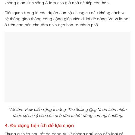
không gian sinh sống & làm cho giá nhà dễ tiếp cận hơn.
Điều quan trọng là các dự án căn hộ chung cư đều không cách xa
hệ thống giao thông công cộng giúp việc đi lại dễ dàng. Và vì là nơi
ở trên cao nên cho tầm nhìn đẹp hơn ra thành phố.
Với tầm view biển rộng thoáng, The Sailing Quy Nhơn luôn nhận
được sự chú ý của các nhà đầu tư bất động sản nghỉ dưỡng.
4. Đa dạng tiện ích để lựa chọn
Chung cư hiện nay rất đa dạng từ 1-2 phòng ngủ, cho đến loại có