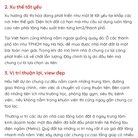
2. Xu thế tất yếu
Xu hướng đô thị hóa đang phát triển như một lẽ tất yếu tại khắp các
nơi trên thế giới. Diện tích đất có hạn mà nhu cầu sử dụng luôn tăng
cao nên phải tăng hiệu suất trên từng km2/thành phố.
Tại Việt Nam cũng không nằm ngoài guồng quay đó. Ở các thành
phố lớn như TPHCM hay Hà Nội, để mua được nhà mặt đất là một
bài toán nan giải. Trong khi đó mô hình nhà ở chung cư lại càng
phát triển cả về chất lẫn lượng. Đây chính là lý do đầu tiên mà
chung cư là lựa chọn ưu tiên.
3. Vị trí thuận lợi, view đẹp
Hầu hết dự án chung cư đều nằm cạnh những trung tâm, đường
giao thông chính… nên việc di chuyển vô cùng thuận tiện. Bên cạnh
đó những tiện ích như trường học, phòng tập gym, siêu thị, bệnh
viện… nếu không nằm trong khuôn viên thì cũng ngay gần chung cư
tọa lạc.
Thường vị trí các dự án nhà cao tầng luôn đặt ở ngay trung tâm
kinh doanh hoặc một địa điểm đã bắt đầu phát triển hệ thống tàu
điện ngầm (Metro). Quỹ đất tại những vị trí này rất ít và giá đất tăng
nhanh mỗi năm. Việc xây dựng các chung cư cao tầng giúp có nhiều