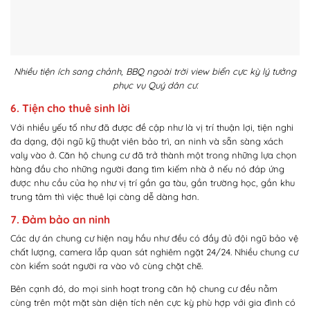
Nhiều tiện ích sang chảnh, BBQ ngoài trời view biển cực kỳ lý tưởng
phục vụ Quý dân cư.
6. Tiện cho thuê sinh lời
Với nhiều yếu tố như đã được đề cập như là vị trí thuận lợi, tiện nghi
đa dạng, đội ngũ kỹ thuật viên bảo trì, an ninh và sẵn sàng xách
valy vào ở. Căn hộ chung cư đã trở thành một trong những lựa chọn
hàng đầu cho những người đang tìm kiếm nhà ở nếu nó đáp ứng
được nhu cầu của họ như vị trí gần ga tàu, gần trường học, gần khu
trung tâm thì việc thuê lại càng dễ dàng hơn.
7. Đảm bảo an ninh
Các dự án chung cư hiện nay hầu như đều có đầy đủ đội ngũ bảo vệ
chất lượng, camera lắp quan sát nghiêm ngặt 24/24. Nhiều chung cư
còn kiểm soát người ra vào vô cùng chặt chẽ.
Bên cạnh đó, do mọi sinh hoạt trong căn hộ chung cư đều nằm
cùng trên một mặt sàn diện tích nên cực kỳ phù hợp với gia đình có