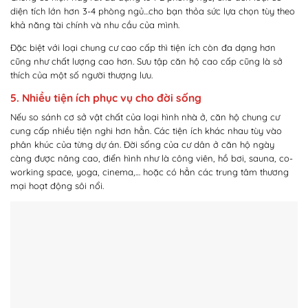
diện tích lớn hơn 3-4 phòng ngủ…cho bạn thỏa sức lựa chọn tùy theo
khả năng tài chính và nhu cầu của mình.
Đặc biệt với loại chung cư cao cấp thì tiện ích còn đa dạng hơn
cũng như chất lượng cao hơn. Sưu tập căn hộ cao cấp cũng là sở
thích của một số người thượng lưu.
5. Nhiều tiện ích phục vụ cho đời sống
Nếu so sánh cơ sở vật chất của loại hình nhà ở, căn hộ chung cư
cung cấp nhiều tiện nghi hơn hẳn. Các tiện ích khác nhau tùy vào
phân khúc của từng dự án. Đời sống của cư dân ở căn hộ ngày
càng được nâng cao, điển hình như là công viên, hồ bơi, sauna, co-
working space, yoga, cinema,… hoặc có hẳn các trung tâm thương
mại hoạt động sôi nổi.