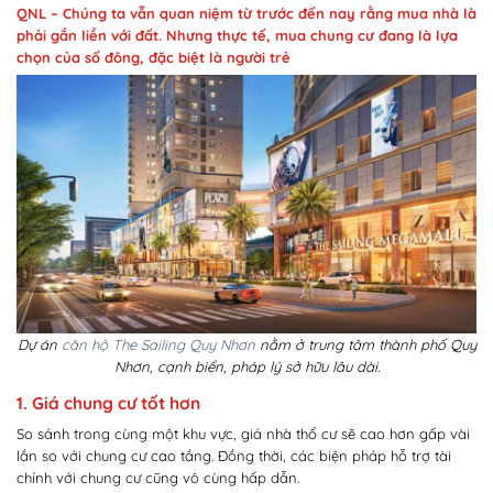
QNL – Chúng ta vẫn quan niệm từ trước đến nay rằng mua nhà là
phải gắn liền với đất. Nhưng thực tế, mua chung cư đang là lựa
chọn của số đông, đặc biệt là người trẻ
Dự án
căn hộ The Sailing Quy Nhơn
nằm ở trung tâm thành phố Quy
Nhơn, cạnh biển, pháp lý sở hữu lâu dài.
1. Giá chung cư tốt hơn
So sánh trong cùng một khu vực, giá nhà thổ cư sẽ cao hơn gấp vài
lần so với chung cư cao tầng. Đồng thời, các biện pháp hỗ trợ tài
chính với chung cư cũng vô cùng hấp dẫn.