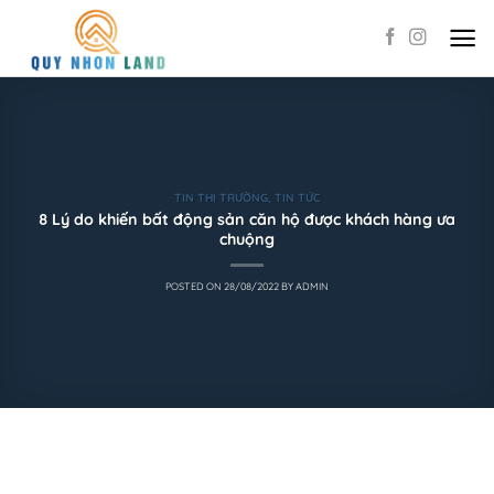
Skip
to
content
TIN THỊ TRƯỜNG
,
TIN TỨC
8 Lý do khiến bất động sản căn hộ được khách hàng ưa
chuộng
POSTED ON
28/08/2022
BY
ADMIN