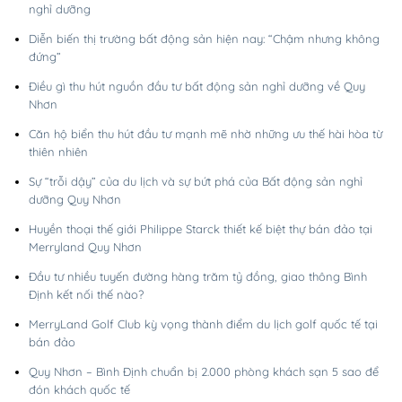
nghỉ dưỡng
Diễn biến thị trường bất động sản hiện nay: “Chậm nhưng không
đứng”
Điều gì thu hút nguồn đầu tư bất động sản nghỉ dưỡng về Quy
Nhơn
Căn hộ biển thu hút đầu tư mạnh mẽ nhờ những ưu thế hài hòa từ
thiên nhiên
Sự “trỗi dậy” của du lịch và sự bứt phá của Bất động sản nghỉ
dưỡng Quy Nhơn
Huyền thoại thế giới Philippe Starck thiết kế biệt thự bán đảo tại
Merryland Quy Nhơn
Đầu tư nhiều tuyến đường hàng trăm tỷ đồng, giao thông Bình
Định kết nối thế nào?
MerryLand Golf Club kỳ vọng thành điểm du lịch golf quốc tế tại
bán đảo
Quy Nhơn – Bình Định chuẩn bị 2.000 phòng khách sạn 5 sao để
đón khách quốc tế