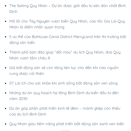
The Sailing Quy Nhơn – Dự án được giới đầu tư săn đón nhất Bình
Định
Mở lối cho Tây Nguyên vươn biển Quy Nhơn, cao tốc Gia Lai-Quy
Nhơn là điểm nhấn quan trọng
5 ưu thế của BizHouse Canal District MerryLand trên thị trường bất
động sản biển
Thành phố bán đảo giúp “đổi màu” du lịch Quy Nhơn, đưa Quy
Nhơn vươn tầm châu Á
Giá bất động sản sẽ còn tăng liên tục cho đến khi nào nguồn
cung được cải thiện
07 Lợi ích cho sức khỏe khi sinh sống bất động sản ven sông
Những dự án quy hoạch hạ tầng Bình Định dự kiến đầu tư đến
năm 2030
Dự án góp phần phát triển kinh tế đêm – mảnh ghép còn thiếu
của du lịch Bình Định
Quy Nhơn giàu tiềm năng phát triển bất động sản xanh ven biển