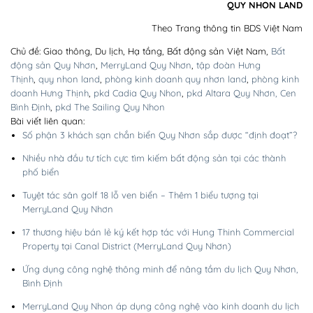
QUY NHON LAND
Theo Trang thông tin BDS Việt Nam
Chủ đề: Giao thông, Du lịch, Hạ tầng, Bất động sản Việt Nam,
Bất
động sản Quy Nhơn
,
MerryLand Quy Nhơn
,
tập đoàn Hưng
Thịnh
,
quy nhon land
,
phòng kinh doanh quy nhơn land
,
phòng kinh
doanh Hưng Thịnh
,
pkd Cadia Quy Nhon
,
pkd Altara Quy Nhơn,
Cen
Bình Định
,
pkd The Sailing Quy Nhon
Bài viết liên quan:
Số phận 3 khách sạn chắn biển Quy Nhơn sắp được “định đoạt”?
Nhiều nhà đầu tư tích cực tìm kiếm bất động sản tại các thành
phố biển
Tuyệt tác sân golf 18 lỗ ven biển – Thêm 1 biểu tượng tại
MerryLand Quy Nhơn
17 thương hiệu bán lẻ ký kết hợp tác với Hung Thinh Commercial
Property tại Canal District (MerryLand Quy Nhơn)
Ứng dụng công nghệ thông minh để nâng tầm du lịch Quy Nhơn,
Bình Định
MerryLand Quy Nhon áp dụng công nghệ vào kinh doanh du lịch