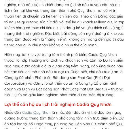
nghiệp, nhà đầu tư) cho biết đang có ý định đầu tư vào căn hộ du
lịch nằm tại khu vực trung tâm thành phố Quy Nhơn, nơi có vị trí
thuận tiện di chuyển và hệ tiện ích hiện đại. Theo anh Đăng, các yếu
tố này sẽ giúp tăng sức hút đối với thế hệ du khách Millennials, là tập
khách hàng có mức chi tiêu du lịch đáng kể và yêu thích các kỳ nghỉ
mang tính trải nghiệm. Đặc biệt, bất động sản nghỉ dưỡng ở khu vực
trung tâm được xem là “hàng hiếm”, không chỉ mang đến giá trị đầu
tư mà còn giúp chủ nhân khẳng định vị thế của mình.
Hiện nay, tại khu vực trung tâm thành phố biển, Cadia Quy Nhơn
thuộc Tổ hợp Thương mại Dịch vụ Khách sạn và Căn hộ Du lịch biển
Ngô Mây được đánh giá là dự án đầy tiềm năng, đáp ứng được hầu
hết các tiêu chí mà nhà đầu tư đặt ra. Được biết, chủ đầu tư dự án là
Công ty Cổ phần Phát triển Bất động sản Phát Đạt (Phát Đạt
Corporation) và đơn vị phát triển dự án là Công ty Cổ phần Kinh
doanh và Dịch vụ Bất động sản Phát Đạt (Phát Đạt Realty) – thương
hiệu uy tín và giàu kinh nghiệm phát triển dự án trên thị trường.
Lợi thế căn hộ du lịch trải nghiệm Cadia Quy Nhơn
Nhắc đến
Cadia Quy Nhon
là nhắc đến dấu ấn vị thế độc tôn ngay
quảng trường trung tâm thành phố cùng tầm nhìn trực diện biển. Dự
án tọa lạc tại số 1 Ngô Mây, phường Nguyễn Văn Cừ, thành phố Quy