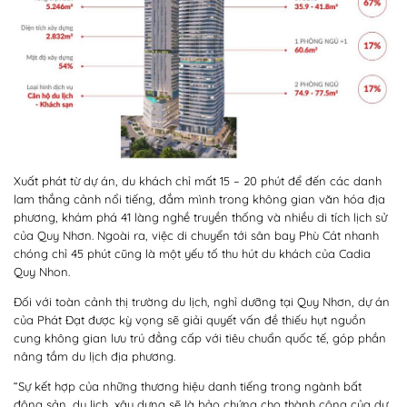
Xuất phát từ dự án, du khách chỉ mất 15 – 20 phút để đến các danh
lam thắng cảnh nổi tiếng, đắm mình trong không gian văn hóa địa
phương, khám phá 41 làng nghề truyền thống và nhiều di tích lịch sử
của Quy Nhơn. Ngoài ra, việc di chuyển tới sân bay Phù Cát nhanh
chóng chỉ 45 phút cũng là một yếu tố thu hút du khách của Cadia
Quy Nhon.
Đối với toàn cảnh thị trường du lịch, nghỉ dưỡng tại Quy Nhơn, dự án
của Phát Đạt được kỳ vọng sẽ giải quyết vấn đề thiếu hụt nguồn
cung không gian lưu trú đẳng cấp với tiêu chuẩn quốc tế, góp phần
nâng tầm du lịch địa phương.
“Sự kết hợp của những thương hiệu danh tiếng trong ngành bất
động sản, du lịch, xây dựng sẽ là bảo chứng cho thành công của dự