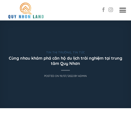
Skip
to
content
TIN THỊ TRƯỜNG
,
TIN TỨC
Cùng nhau khám phá căn hộ du lịch trải nghiệm tại trung
tâm Quy Nhơn
POSTED ON
19/07/2022
BY
ADMIN