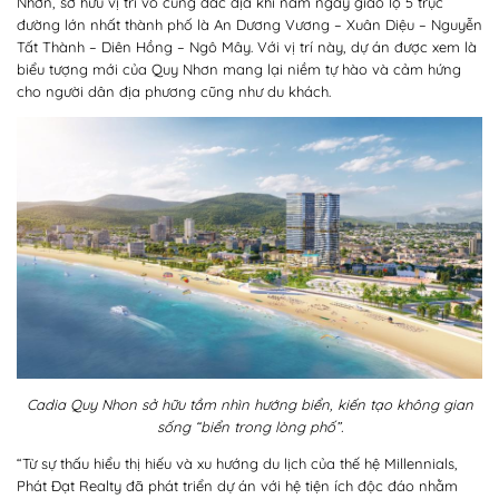
Nhơn, sở hữu vị trí vô cùng đắc địa khi nằm ngay giao lộ 5 trục
đường lớn nhất thành phố là An Dương Vương – Xuân Diệu – Nguyễn
Tất Thành – Diên Hồng – Ngô Mây. Với vị trí này, dự án được xem là
biểu tượng mới của Quy Nhơn mang lại niềm tự hào và cảm hứng
cho người dân địa phương cũng như du khách.
Cadia Quy Nhon sở hữu tầm nhìn hướng biển, kiến tạo không gian
sống “biển trong lòng phố”.
“Từ sự thấu hiểu thị hiếu và xu hướng du lịch của thế hệ Millennials,
Phát Đạt Realty đã phát triển dự án với hệ tiện ích độc đáo nhằm