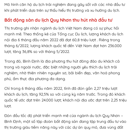
Mô hình căn hộ du lịch trải nghiệm đang gây sốt với các nhà đầu tư
khi phát triển dựa trên sự thấu hiểu thị trường và xu hướng du lịch.
Bất động sản du lịch Quy Nhơn thu hút nhà đầu tư
Thị trường ghi nhận ngành du lịch Việt Nam đang có sự phục hồi
mạnh mẽ. Theo thống kê của Tổng cục Du lịch, lượng khách du lịch
nội địa 6 tháng đầu năm 2022 đã đạt 60,8 triệu lượt . Riêng trong
tháng 6/2022, lượng khách quốc tế đến Việt Nam đạt hơn 236.000
lượt, tăng 36,8% so với tháng 5/2022.
Trong đó, Bình Định là địa phương thu hút đông đảo du khách cả
trong và ngoài nước, đặc biệt những người yêu thích du lịch trải
nghiệm, nhờ thiên nhiên nguyên sơ, bãi biển đẹp, văn hoá phong
phú, ẩm thực địa phương đa dạng.
Chỉ trong 6 tháng đầu năm 2022, tỉnh đã đón gần 2,27 triệu lượt
khách du lịch, tăng 92,5% so với cùng kỳ năm trước. Trong đó khách
quốc tế ước đạt trên 24.000 lượt; khách nội địa ước đạt trên 2,25 triệu
lượt.
Đón đầu tốc độ phát triển mạnh mẽ của ngành du lịch Quy Nhơn –
Bình Định, một số tập đoàn bất động sản đang tập trung đầu tư vào
thị trường giàu tiềm năng này với các dự án quy mô, đưa vùng đất