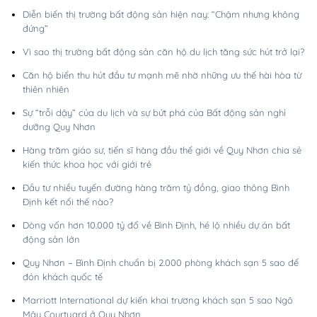
Diễn biến thị trường bất động sản hiện nay: “Chậm nhưng không
đứng”
Vì sao thị trường bất động sản căn hộ du lịch tăng sức hút trở lại?
Căn hộ biển thu hút đầu tư mạnh mẽ nhờ những ưu thế hài hòa từ
thiên nhiên
Sự “trỗi dậy” của du lịch và sự bứt phá của Bất động sản nghỉ
dưỡng Quy Nhơn
Hàng trăm giáo sư, tiến sĩ hàng đầu thế giới về Quy Nhơn chia sẻ
kiến thức khoa học với giới trẻ
Đầu tư nhiều tuyến đường hàng trăm tỷ đồng, giao thông Bình
Định kết nối thế nào?
Dòng vốn hơn 10.000 tỷ đổ về Bình Định, hé lộ nhiều dự án bất
động sản lớn
Quy Nhơn – Bình Định chuẩn bị 2.000 phòng khách sạn 5 sao để
đón khách quốc tế
Marriott International dự kiến khai trương khách sạn 5 sao Ngô
Mây Courtyard ở Quy Nhơn