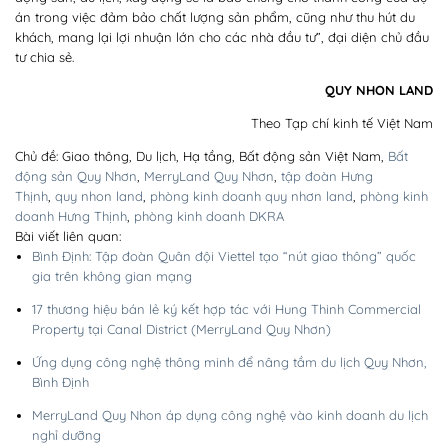
án trong việc đảm bảo chất lượng sản phẩm, cũng như thu hút du
khách, mang lại lợi nhuận lớn cho các nhà đầu tư”, đại diện chủ đầu
tư chia sẻ.
QUY NHON LAND
Theo Tạp chí kinh tế Việt Nam
Chủ đề: Giao thông, Du lịch, Hạ tầng, Bất động sản Việt Nam,
Bất
động sản Quy Nhơn
,
MerryLand Quy Nhơn
,
tập đoàn Hưng
Thịnh
,
quy nhon land
,
phòng kinh doanh quy nhơn land
,
phòng kinh
doanh Hưng Thịnh
,
phòng kinh doanh DKRA
Bài viết liên quan:
Bình Định: Tập đoàn Quân đội Viettel tạo “nút giao thông” quốc
gia trên không gian mạng
17 thương hiệu bán lẻ ký kết hợp tác với Hung Thinh Commercial
Property tại Canal District (MerryLand Quy Nhơn)
Ứng dụng công nghệ thông minh để nâng tầm du lịch Quy Nhơn,
Bình Định
MerryLand Quy Nhon áp dụng công nghệ vào kinh doanh du lịch
nghỉ dưỡng