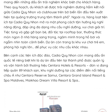
mang đến những dấu ấn trải nghiệm khác biệt cho khách hàng.
Theo quy hoạch, du khách sẽ được trải nghiệm đường hầm kết nối
giữa Cadia Quy Nhon và clubhouse trên bờ biển lần đầu tiên xuất
hiện tại quảng trường trung tâm thành phố”. Ngoài ra, hàng loạt tiện
ích tại Cadia Quy Nhon mở ra một phong cách tận hưởng kỳ nghỉ
năng động, đáp ứng đa dạng nhu cầu nghỉ dưỡng, vui chơi giải trí.
Tiệc tùng và gặp gỡ bạn bè, đối tác tại rooftop bar, thưởng thức
món ngon ở nhà hàng sang trọng, ngâm mình trong hồ bơi và
ngắm nhìn toàn cảnh biển. Dự án còn trang bị khu vui chơi trẻ em,
phòng hội nghị lớn… để phục vụ các nhu cầu khác nhau.
Bên cạnh các tiện ích độc đáo, Cadia Quy Nhon còn mang dấu ấn
quốc tế riêng biệt khi là dự án đầu tiên tại thành phố được quản lý
và vận hành bởi thương hiệu Centara Hotels & Resorts – đơn vị đang
tiếp quản 89 khách sạn, khu nghỉ dưỡng tại các điểm đến nổi tiếng
châu Á như Centara Reserve Samui, Centara Grand Island Resort &
Spa Maldives, Maikhao Dream Villa Resort & Spa…