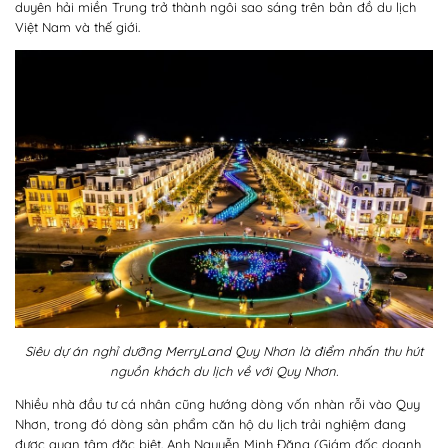
duyên hải miền Trung trở thành ngôi sao sáng trên bản đồ du lịch
Việt Nam và thế giới.
Siêu dự án nghỉ dưỡng MerryLand Quy Nhơn là điểm nhấn thu hút
nguồn khách du lịch về với Quy Nhơn.
Nhiều nhà đầu tư cá nhân cũng hướng dòng vốn nhàn rỗi vào Quy
Nhơn, trong đó dòng sản phẩm căn hộ du lịch trải nghiệm đang
được quan tâm đặc biệt. Anh Nguyễn Minh Đăng (Giám đốc doanh