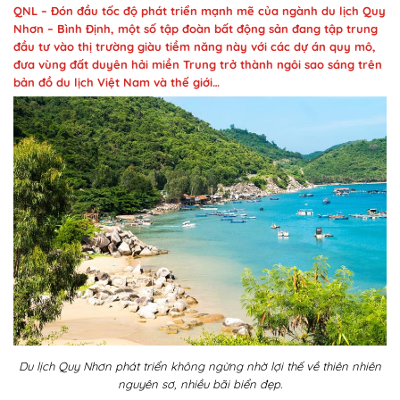
QNL – Đón đầu tốc độ phát triển mạnh mẽ của ngành du lịch Quy
Nhơn – Bình Định, một số tập đoàn bất động sản đang tập trung
đầu tư vào thị trường giàu tiềm năng này với các dự án quy mô,
đưa vùng đất duyên hải miền Trung trở thành ngôi sao sáng trên
bản đồ du lịch Việt Nam và thế giới…
Du lịch Quy Nhơn phát triển không ngừng nhờ lợi thế về thiên nhiên
nguyên sơ, nhiều bãi biển đẹp.