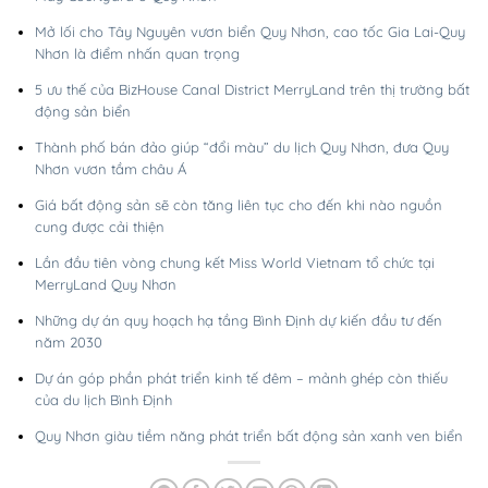
Mở lối cho Tây Nguyên vươn biển Quy Nhơn, cao tốc Gia Lai-Quy
Nhơn là điểm nhấn quan trọng
5 ưu thế của BizHouse Canal District MerryLand trên thị trường bất
động sản biển
Thành phố bán đảo giúp “đổi màu” du lịch Quy Nhơn, đưa Quy
Nhơn vươn tầm châu Á
Giá bất động sản sẽ còn tăng liên tục cho đến khi nào nguồn
cung được cải thiện
Lần đầu tiên vòng chung kết Miss World Vietnam tổ chức tại
MerryLand Quy Nhơn
Những dự án quy hoạch hạ tầng Bình Định dự kiến đầu tư đến
năm 2030
Dự án góp phần phát triển kinh tế đêm – mảnh ghép còn thiếu
của du lịch Bình Định
Quy Nhơn giàu tiềm năng phát triển bất động sản xanh ven biển