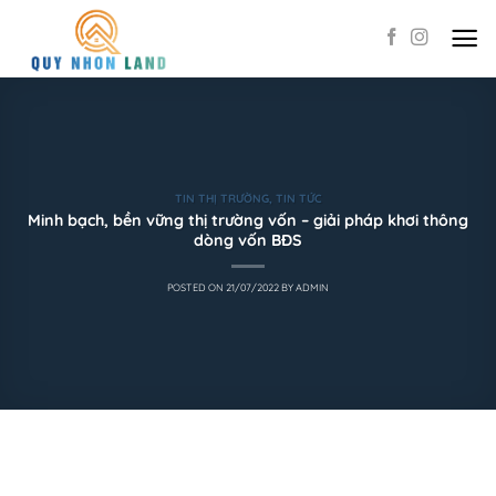
Skip
to
content
TIN THỊ TRƯỜNG
,
TIN TỨC
Minh bạch, bền vững thị trường vốn – giải pháp khơi thông
dòng vốn BĐS
POSTED ON
21/07/2022
BY
ADMIN