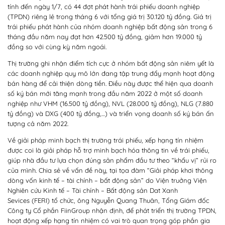
tính đến ngày 1/7, có 44 đợt phát hành trái phiếu doanh nghiệp
(TPDN) riêng lẻ trong tháng 6 với tổng giá trị 30.120 tỷ đồng. Giá trị
trái phiếu phát hành của nhóm doanh nghiệp bất động sản trong 6
tháng đầu năm nay đạt hơn 42.500 tỷ đồng, giảm hơn 19.000 tỷ
đồng so với cùng kỳ năm ngoái.
Thị trường ghi nhận điểm tích cực ở nhóm bất động sản niêm yết là
các doanh nghiệp quy mô lớn đang tập trung đẩy mạnh hoạt động
bán hàng để cải thiện dòng tiền. Điều này được thể hiện qua doanh
số ký bán mới tăng mạnh trong đầu năm 2022 ở một số doanh
nghiệp như VHM (16.500 tỷ đồng), NVL (28.000 tỷ đồng), NLG (7.880
tỷ đồng) và DXG (400 tỷ đồng,…) và triển vọng doanh số ký bán ấn
tượng cả năm 2022.
Về giải pháp minh bạch thị trường trái phiếu, xếp hạng tín nhiệm
được coi là giải pháp hỗ trợ minh bạch hóa thông tin về trái phiếu,
giúp nhà đầu tư lựa chọn đúng sản phẩm đầu tư theo “khẩu vị” rủi ro
của mình. Chia sẻ về vấn đề này, tại tọa đàm “Giải pháp khơi thông
dòng vốn kinh tế – tài chính – bất động sản” do Viện truởng Viện
Nghiên cứu Kinh tế – Tài chính – Bất động sản Dat Xanh
Sevices (FERI) tổ chức, ông Nguyễn Quang Thuân, Tổng Giám đốc
Công ty Cổ phần FiinGroup nhận định, để phát triển thị trường TPDN,
hoạt động xếp hạng tín nhiệm có vai trò quan trọng góp phần gia