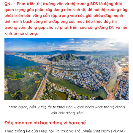
QNL – Phát triển thị trường vốn và thị trường BĐS là động thái
quan trọng góp phần xây dựng nền kinh tế, để hai thị trường này
phát triển bền vững cần tập trung vào các giải pháp đẩy mạnh
tính minh bạch cũng như đáp ứng các mục tiêu thúc đẩy thị
trường vốn, đóng góp cho sự phát triển của cộng đồng DN và nền
kinh tế nói chung.
Minh bạch, bền vững thị trường vốn – giải pháp khơi thông dòng
vốn bất động sản.
Đẩy mạnh minh bạch thay vì hạn chế
Theo thống kê của Hiệp hội Thị trường Trái phiếu Việt Nam (VBMA),