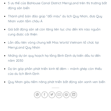
5 ưu thế của BizHouse Canal District MerryLand trên thị trường bất
động sản biển
Thành phố bán đảo giúp “đổi màu” du lịch Quy Nhơn, đưa Quy
Nhơn vươn tầm châu Á
Giá bất động sản sẽ còn tăng liên tục cho đến khi nào nguồn
cung được cải thiện
Lần đầu tiên vòng chung kết Miss World Vietnam tổ chức tại
MerryLand Quy Nhơn
Những dự án quy hoạch hạ tầng Bình Định dự kiến đầu tư đến
năm 2030
Dự án góp phần phát triển kinh tế đêm – mảnh ghép còn thiếu
của du lịch Bình Định
Quy Nhơn giàu tiềm năng phát triển bất động sản xanh ven biển