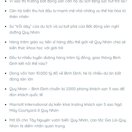
Vì sao thị trường bất động sản căn hộ du lịch tăng sức hút trở lại?
Căn hộ biển thu hút đầu tư mạnh mẽ nhờ những ưu thế hài hòa từ
thiên nhiên
Sự “trỗi dậy” của du lịch và sự bứt phá của Bất động sản nghỉ
dưỡng Quy Nhơn
Hàng trăm giáo sư, tiến sĩ hàng đầu thế giới về Quy Nhơn chia sẻ
kiến thức khoa học với giới trẻ
Đầu tư nhiều tuyến đường hàng trăm tỷ đồng, giao thông Bình
Định kết nối thế nào?
Dòng vốn hơn 10.000 tỷ đổ về Bình Định, hé lộ nhiều dự án bất
động sản lớn
Quy Nhơn – Bình Định chuẩn bị 2.000 phòng khách sạn 5 sao để
đón khách quốc tế
Marriott International dự kiến khai trương khách sạn 5 sao Ngô
Mây Courtyard ở Quy Nhơn
Mở lối cho Tây Nguyên vươn biển Quy Nhơn, cao tốc Gia Lai-Quy
Nhơn là điểm nhấn quan trọng