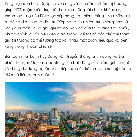
tăng hiệu quả hoạt động cả về cung và cầu đầu tư trên thị trường,
giúp NĐT nhận thức được tốt hơn khả năng tài chính, khả năng
thanh toán nợ của DN được xếp hạng tín nhiệm, cũng như những rủi
ro để có định hướng đầu tư. “Xếp hạng tín nhiệm tuy không phải là
“cây đũa thần” giúp giải quyết mọi vấn đề của thị trường trái phiếu,
nhưng chính là “tín hiệu đèn giao thông” để tất cả các chủ thể tham
gia thị trường có thể tương tác với nhau một cách hiệu quả và bền
vững”, ông Thuân chia sẻ.
Bên cạnh hai kênh huy động vốn truyền thống là tín dụng và trái
phiếu trong nước, các doanh nghiệp bất động sản niêm yết cũng đã
và đang đa dạng nguồn vốn, tiếp cận các kênh mới như quỹ đầu tư,
M&A và liên doanh quốc tế.