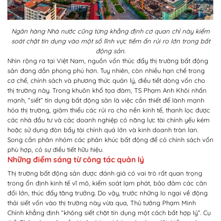
Ngân hàng Nhà nước cũng từng khẳng định cơ quan chỉ này kiểm
soát chặt tín dụng vào một số lĩnh vực tiềm ẩn rủi ro lớn trong bất
động sản.
Nhìn rộng ra tại Việt Nam, nguồn vốn thúc đẩy thị trường bất động
sản đang dần phong phú hơn. Tuy nhiên, còn nhiều hạn chế trong
cơ chế, chính sách và phương thức quản lý, điều tiết dòng vốn cho
thị trường này. Trong khuôn khổ tọa đàm, TS Phạm Anh Khôi nhấn
mạnh, “siết” tín dụng bất động sản là việc cần thiết để lành mạnh
hóa thị trường, giảm thiểu các rủi ro cho nền kinh tế, thanh lọc được
các nhà đầu tư và các doanh nghiệp có năng lực tài chính yếu kém
hoặc sử dụng đòn bẩy tài chính quá lớn và kinh doanh tràn lan.
Song cần phân nhóm các phân khúc bất động để có chính sách vốn
phù hợp, có sự điều tiết hữu hiệu.
Những điểm sáng từ công tác quản lý
Thị trường bất động sản được đánh giá có vai trò rất quan trọng
trong ổn định kinh tế vĩ mô, kiểm soát lạm phát, bảo đảm các cân
đối lớn, thúc đẩy tăng trưởng. Do vậy, trước những lo ngại về động
thái siết vốn vào thị trường này vừa qua, Thủ tướng Phạm Minh
Chính khẳng định “không siết chặt tín dụng một cách bất hợp lý”. Cụ