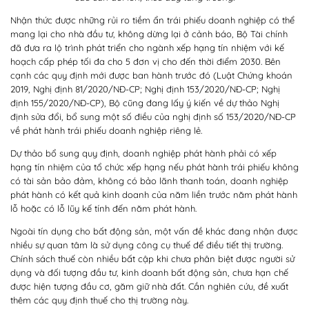
Nhận thức được những rủi ro tiềm ẩn trái phiếu doanh nghiệp có thể
mang lại cho nhà đầu tư, không dừng lại ở cảnh báo, Bộ Tài chính
đã đưa ra lộ trình phát triển cho ngành xếp hạng tín nhiệm với kế
hoạch cấp phép tối đa cho 5 đơn vị cho đến thời điểm 2030. Bên
cạnh các quy định mới được ban hành trước đó (Luật Chứng khoán
2019, Nghị định 81/2020/NĐ-CP; Nghị định 153/2020/NĐ-CP; Nghị
định 155/2020/NĐ-CP), Bộ cũng đang lấy ý kiến về dự thảo Nghị
định sửa đổi, bổ sung một số điều của nghị định số 153/2020/NĐ-CP
về phát hành trái phiếu doanh nghiệp riêng lẻ.
Dự thảo bổ sung quy định, doanh nghiệp phát hành phải có xếp
hạng tín nhiệm của tổ chức xếp hạng nếu phát hành trái phiếu không
có tài sản bảo đảm, không có bảo lãnh thanh toán, doanh nghiệp
phát hành có kết quả kinh doanh của năm liền trước năm phát hành
lỗ hoặc có lỗ lũy kế tính đến năm phát hành.
Ngoài tín dụng cho bất động sản, một vấn đề khác đang nhận được
nhiều sự quan tâm là sử dụng công cụ thuế để điều tiết thị trường.
Chính sách thuế còn nhiều bất cập khi chưa phân biệt được người sử
dụng và đối tượng đầu tư, kinh doanh bất động sản, chưa hạn chế
được hiện tượng đầu cơ, găm giữ nhà đất. Cần nghiên cứu, đề xuất
thêm các quy định thuế cho thị trường này.