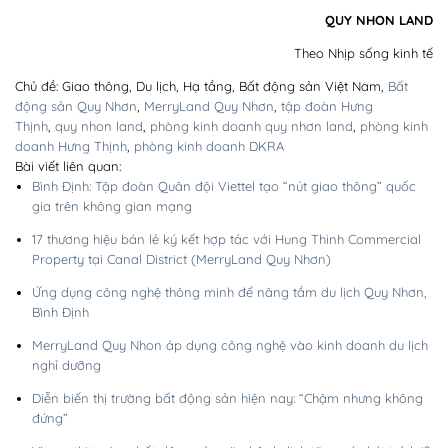
QUY NHON LAND
Theo Nhịp sống kinh tế
Chủ đề: Giao thông, Du lịch, Hạ tầng, Bất động sản Việt Nam,
Bất
động sản Quy Nhơn
,
MerryLand Quy Nhơn
,
tập đoàn Hưng
Thịnh
,
quy nhon land
,
phòng kinh doanh quy nhơn land
,
phòng kinh
doanh Hưng Thịnh
,
phòng kinh doanh DKRA
Bài viết liên quan:
Bình Định: Tập đoàn Quân đội Viettel tạo “nút giao thông” quốc
gia trên không gian mạng
17 thương hiệu bán lẻ ký kết hợp tác với Hung Thinh Commercial
Property tại Canal District (MerryLand Quy Nhơn)
Ứng dụng công nghệ thông minh để nâng tầm du lịch Quy Nhơn,
Bình Định
MerryLand Quy Nhon áp dụng công nghệ vào kinh doanh du lịch
nghỉ dưỡng
Diễn biến thị trường bất động sản hiện nay: “Chậm nhưng không
đứng”