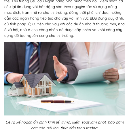
thể, Thủ tướng yêu cầu Ngân hàng Nhà nước theo dõi, kiểm soát, cơ
cấu lại tín dụng với bất động sản theo nguyên tắc sử dụng đúng
mục đích, tránh rủi ro cho thị trường, đồng thời phải chỉ đạo, hướng
dẫn các ngân hàng tiếp tục cho vay với lĩnh vực BĐS đúng quy định,
đủ tính pháp lý; ưu tiên cho vay với các dự án nhà ở thương mại, nhà
ở xã hội, nhà ở cho công nhân đã được cấp phép và khởi công xây
dựng để tạo nguồn cung cho thị trường.
Đề ra kế hoạch ổn định kinh tế vĩ mô, kiểm soát lạm phát, bảo đảm
các cân đối lớn, thúc đẩy tăng trưởng.