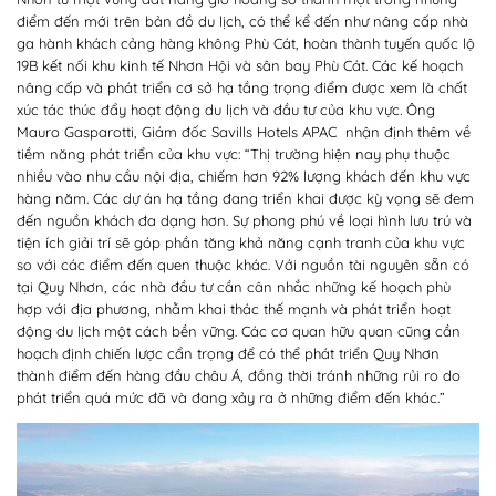
điểm đến mới trên bản đồ du lịch, có thể kể đến như nâng cấp nhà
ga hành khách cảng hàng không Phù Cát, hoàn thành tuyến quốc lộ
19B kết nối khu kinh tế Nhơn Hội và sân bay Phù Cát. Các kế hoạch
nâng cấp và phát triển cơ sở hạ tầng trọng điểm được xem là chất
xúc tác thúc đẩy hoạt động du lịch và đầu tư của khu vực
.
Ông
Mauro Gasparotti, Giám đốc Savills Hotels APAC nhận định thêm về
tiềm năng phát triển của khu vực: “Thị trường hiện nay phụ thuộc
nhiều vào nhu cầu nội địa, chiếm hơn 92% lượng khách đến khu vực
hàng năm. Các dự án hạ tầng đang triển khai được kỳ vọng sẽ đem
đến nguồn khách đa dạng hơn. Sự phong phú về loại hình lưu trú và
tiện ích giải trí sẽ góp phần tăng khả năng cạnh tranh của khu vực
so với các điểm đến quen thuộc khác. Với nguồn tài nguyên sẵn có
tại Quy Nhơn, các nhà đầu tư cần cân nhắc những kế hoạch phù
hợp với địa phương, nhằm khai thác thế mạnh và phát triển hoạt
động du lịch một cách bền vững. Các cơ quan hữu quan cũng cần
hoạch định chiến lược cẩn trọng để có thể phát triển Quy Nhơn
thành điểm đến hàng đầu châu Á, đồng thời tránh những rủi ro do
phát triển quá mức đã và đang xảy ra ở những điểm đến khác.”