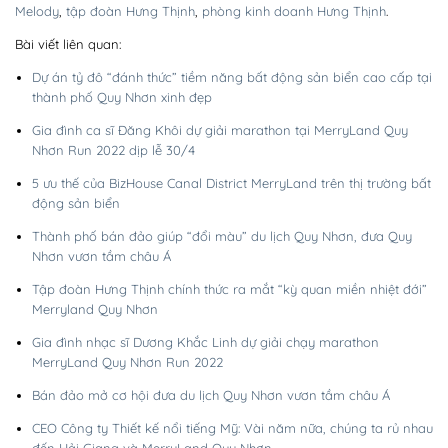
Melody
,
tập đoàn Hưng Thịnh
,
phòng kinh doanh Hưng Thịnh
.
Bài viết liên quan:
Dự án tỷ đô “đánh thức” tiềm năng bất động sản biển cao cấp tại
thành phố Quy Nhơn xinh đẹp
Gia đình ca sĩ Đăng Khôi dự giải marathon tại MerryLand Quy
Nhơn Run 2022 dịp lễ 30/4
5 ưu thế của BizHouse Canal District MerryLand trên thị trường bất
động sản biển
Thành phố bán đảo giúp “đổi màu” du lịch Quy Nhơn, đưa Quy
Nhơn vươn tầm châu Á
Tập đoàn Hưng Thịnh chính thức ra mắt “kỳ quan miền nhiệt đới”
Merryland Quy Nhơn
Gia đình nhạc sĩ Dương Khắc Linh dự giải chạy marathon
MerryLand Quy Nhơn Run 2022
Bán đảo mở cơ hội đưa du lịch Quy Nhơn vươn tầm châu Á
CEO Công ty Thiết kế nổi tiếng Mỹ: Vài năm nữa, chúng ta rủ nhau