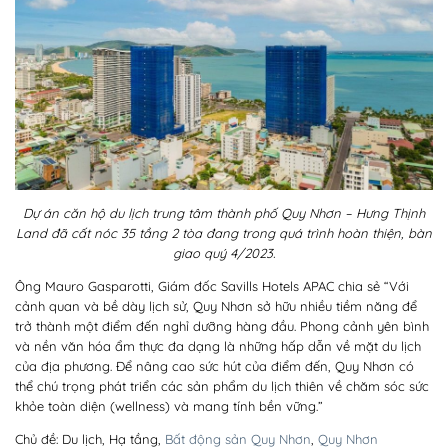
Dự án căn hộ du lịch trung tâm thành phố Quy Nhơn – Hưng Thịnh
Land đã cất nóc 35 tầng 2 tòa đang trong quá trình hoàn thiện, bàn
giao quý 4/2023.
Ông Mauro Gasparotti, Giám đốc Savills Hotels APAC chia sẻ “Với
cảnh quan và bề dày lịch sử, Quy Nhơn sở hữu nhiều tiềm năng để
trở thành một điểm đến nghỉ dưỡng hàng đầu. Phong cảnh yên bình
và nền văn hóa ẩm thực đa dạng là những hấp dẫn về mặt du lịch
của địa phương. Để nâng cao sức hút của điểm đến, Quy Nhơn có
thể chú trọng phát triển các sản phẩm du lịch thiên về chăm sóc sức
khỏe toàn diện (wellness) và mang tính bền vững.”
Chủ đề: Du lịch, Hạ tầng,
Bất động sản Quy Nhơn
,
Quy Nhơn