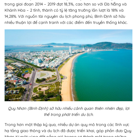
trong giai đoạn 2014 – 2019 đạt 18,3%, cao hơn so với Đà Nẵng và
Khánh Hòa – 2 tỉnh, thành có tỷ lệ tăng trưởng lần lượt là 18% và
14,28%. Với nguồn tài nguyên du lịch phong phú, Bình Định sở hữu
nhiều thuận lợi để cạnh tranh với các điểm đến truyền thống khác.
Quy Nhơn (Bình Định) sở hữu nhiều cảnh quan thiên nhiên đẹp, lợi
thế trong phát triển du lịch.
Trong hơn một thập kỷ qua, nhiều dự án quy mô trong các lĩnh vực
hạ tầng giao thông và du lịch đã được triển khai, góp phần đưa Quy
Nhơn từ một vùng đất nắng gió hoang sơ thành một trong những