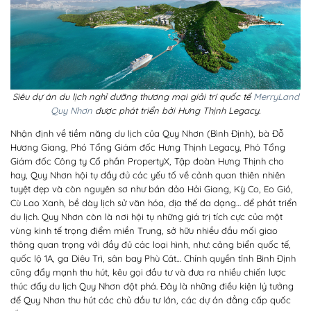
Siêu dự án du lịch nghỉ dưỡng thương mại giải trí quốc tế
MerryLand
Quy Nhơn
được phát triển bởi Hưng Thịnh Legacy.
Nhận định về tiềm năng du lịch của Quy Nhơn (Bình Định), bà Đỗ
Hương Giang, Phó Tổng Giám đốc Hưng Thịnh Legacy, Phó Tổng
Giám đốc Công ty Cổ phần PropertyX, Tập đoàn Hưng Thịnh cho
hay, Quy Nhơn hội tụ đầy đủ các yếu tố về cảnh quan thiên nhiên
tuyệt đẹp và còn nguyên sơ như bán đảo Hải Giang, Kỳ Co, Eo Gió,
Cù Lao Xanh, bề dày lịch sử văn hóa, địa thế đa dạng… để phát triển
du lịch. Quy Nhơn còn là nơi hội tụ những giá trị tích cực của một
vùng kinh tế trọng điểm miền Trung, sở hữu nhiều đầu mối giao
thông quan trọng với đầy đủ các loại hình, như: cảng biển quốc tế,
quốc lộ 1A, ga Diêu Trì, sân bay Phù Cát… Chính quyền tỉnh Bình Định
cũng đẩy mạnh thu hút, kêu gọi đầu tư và đưa ra nhiều chiến lược
thúc đẩy du lịch Quy Nhơn đột phá. Đây là những điều kiện lý tưởng
để Quy Nhơn thu hút các chủ đầu tư lớn, các dự án đẳng cấp quốc