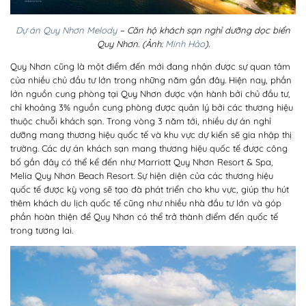
Dự án Quy Nhơn Melody
– Căn hộ khách sạn nghỉ dưỡng dọc biển
Quy Nhơn. (Ảnh:
Minh Hảo
).
Quy Nhơn cũng là một điểm đến mới đang nhận được sự quan tâm
của nhiều chủ đầu tư lớn trong những năm gần đây. Hiện nay, phần
lớn nguồn cung phòng tại Quy Nhơn được vận hành bởi chủ đầu tư,
chỉ khoảng 3% nguồn cung phòng được quản lý bởi các thương hiệu
thuộc chuỗi khách sạn. Trong vòng 3 năm tới, nhiều dự án nghỉ
dưỡng mang thương hiệu quốc tế và khu vực dự kiến sẽ gia nhập thị
trường. Các dự án khách sạn mang thương hiệu quốc tế được công
bố gần đây có thể kể đến như Marriott Quy Nhơn Resort & Spa,
Melia Quy Nhơn Beach Resort. Sự hiện diện của các thương hiệu
quốc tế được kỳ vọng sẽ tạo đà phát triển cho khu vực, giúp thu hút
thêm khách du lịch quốc tế cũng như nhiều nhà đầu tư lớn và góp
phần hoàn thiện để Quy Nhơn có thể trở thành điểm đến quốc tế
trong tương lai.