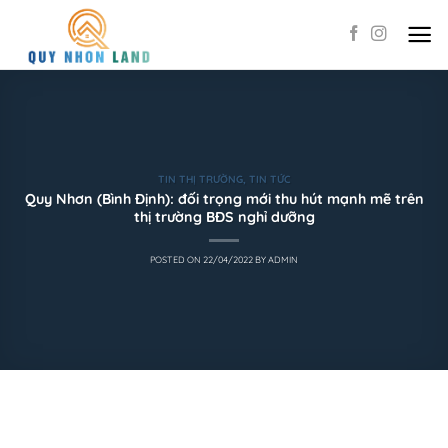
Skip
to
content
TIN THỊ TRƯỜNG
,
TIN TỨC
Quy Nhơn (Bình Định): đối trọng mới thu hút mạnh mẽ trên
thị trường BĐS nghỉ dưỡng
POSTED ON
22/04/2022
BY
ADMIN