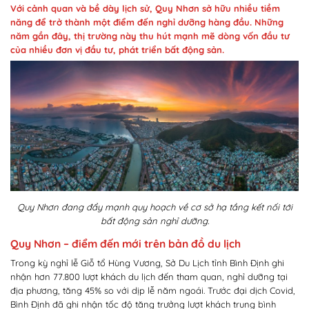
Với cảnh quan và bề dày lịch sử, Quy Nhơn sở hữu nhiều tiềm
năng để trở thành một điểm đến nghỉ dưỡng hàng đầu. Những
năm gần đây, thị trường này thu hút mạnh mẽ dòng vốn đầu tư
của nhiều đơn vị đầu tư, phát triển bất động sản.
Quy Nhơn đang đẩy mạnh quy hoạch về cơ sở hạ tầng kết nối tới
bất động sản nghỉ dưỡng.
Quy Nhơn – điểm đến mới trên bản đồ du lịch
Trong kỳ nghỉ lễ Giỗ tổ Hùng Vương, Sở Du Lịch tỉnh Bình Định ghi
nhận hơn 77.800 lượt khách du lịch đến tham quan, nghỉ dưỡng tại
địa phương, tăng 45% so với dịp lễ năm ngoái. Trước đại dịch Covid,
Bình Định đã ghi nhận tốc độ tăng trưởng lượt khách trung bình